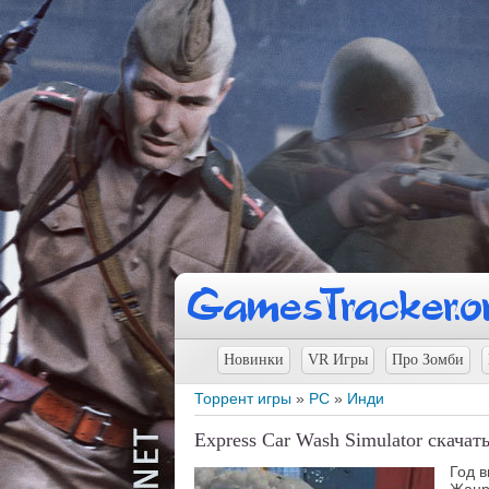
Новинки
VR Игры
Про Зомби
Торрент игры
»
PC
»
Инди
Express Car Wash Simulator скачат
Год 