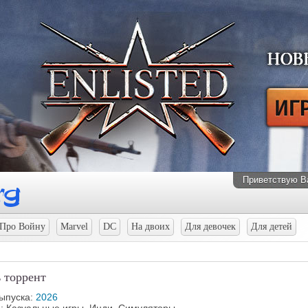
Приветствую В
Про Войну
Marvel
DC
На двоих
Для девочек
Для детей
ь торрент
выпуска:
2026