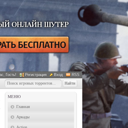
ас
, Гость!
Регистрация
Вход
RSS
МЕНЮ
Главная
Аркады
Action