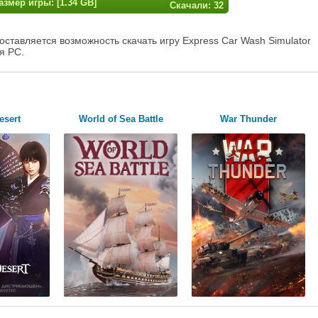
азмер игры: [1.34 GB]
Скачали: 32
ставляется возможность скачать игру Express Car Wash Simulator
я PC.
esert
World of Sea Battle
War Thunder