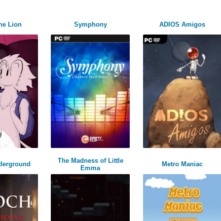
he Lion
Symphony
ADIOS Amigos
The Madness of Little
derground
Metro Maniac
Emma