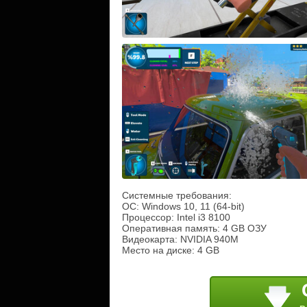
Системные требования:
ОС: Windows 10, 11 (64-bit)
Процессор: Intel i3 8100
Оперативная память: 4 GB ОЗУ
Видеокарта: NVIDIA 940M
Место на диске: 4 GB