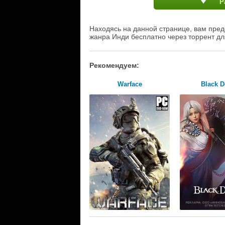
Р
Находясь на данной странице, вам предо
жанра Инди бесплатно через торрент дл
Рекомендуем:
Warface
Black D