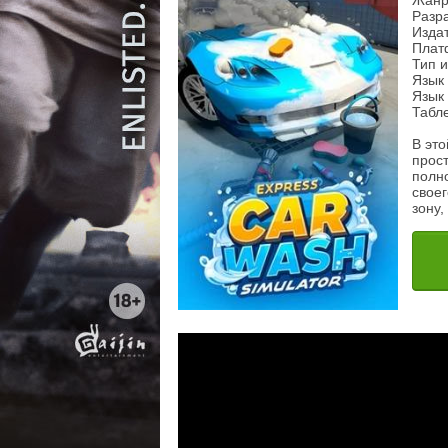
Жанр
Разра
Издат
Плат
Тип 
Язык 
Язык 
Табл
В это
прос
полно
своег
зону,