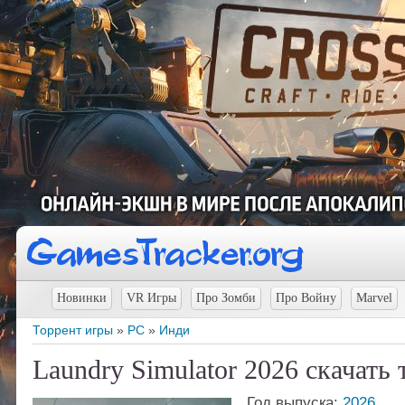
Новинки
VR Игры
Про Зомби
Про Войну
Marvel
Торрент игры
»
PC
»
Инди
Laundry Simulator 2026 скачать 
Год выпуска:
2026