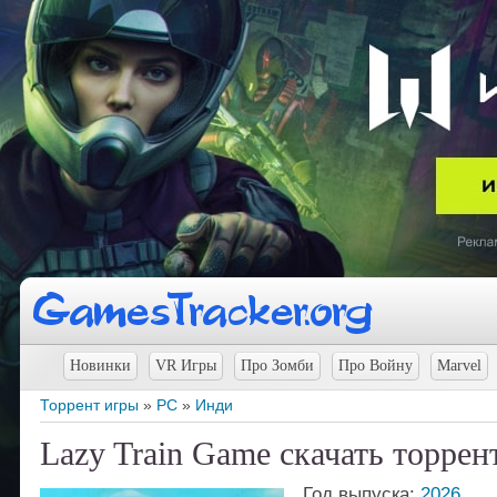
Новинки
VR Игры
Про Зомби
Про Войну
Marvel
Торрент игры
»
PC
»
Инди
Lazy Train Game скачать торрен
Год выпуска:
2026