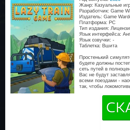
Жанр: Казуальные иг
Разработчик: Game W
Издатель: Game War
Платформа: PC
Тип издания: Лиценз
Язык интерфейса: Ан
Язык озвучки: -
Таблетка: Вшита
Простенький симулято
будете должны посте
сеть путей в полноце
Вас не будут заставл
всеми поездами - нао
так, чтобы локомотив