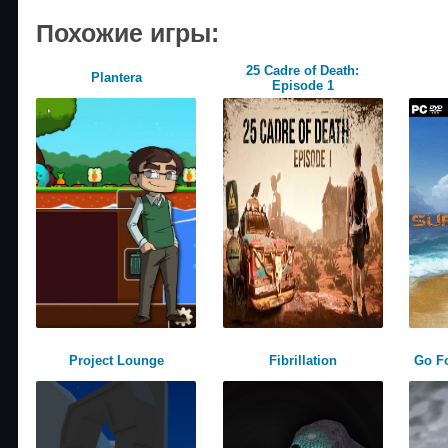
Похожие игры:
25 Cadre of Death:
Plantera
Episode 1
Project Lounge
Fibrillation
Go F