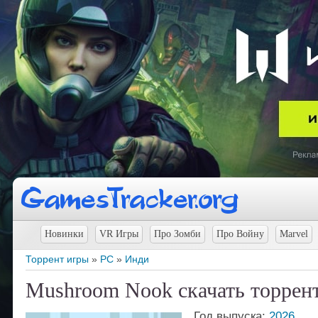
Новинки
VR Игры
Про Зомби
Про Войну
Marvel
Торрент игры
»
PC
»
Инди
Mushroom Nook скачать торрен
Год выпуска:
2026