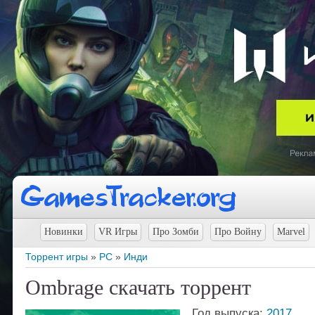
Новинки
VR Игры
Про Зомби
Про Войну
Marvel
Торрент игры
»
PC
»
Инди
Ombrage скачать торрент
Год выпуска:
2017