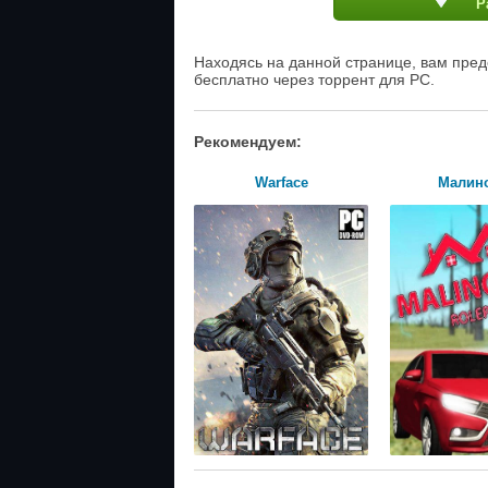
Р
Находясь на данной странице, вам пред
бесплатно через торрент для PC.
Рекомендуем:
Warface
Малин