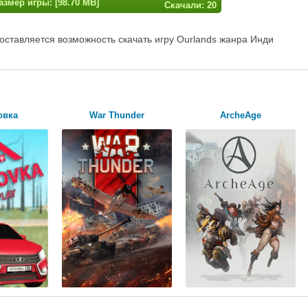
азмер игры: [98.70 MB]
Скачали: 20
оставляется возможность скачать игру Ourlands жанра Инди
овка
War Thunder
ArcheAge