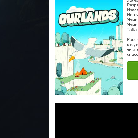
Жанр
Разр
Изда
Источ
Язык
Язык 
Таблэ
Расс
отсут
чист
спас