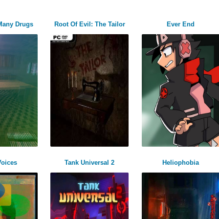
 Many Drugs
Root Of Evil: The Tailor
Ever End
Voices
Tank Universal 2
Heliophobia