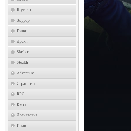
Шутеры
Хоррор
Гонки
Драки
Slasher
Stealth
Adventure
Стратегии
RPG
Квесты
Логические
Инди