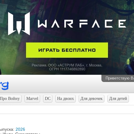
Приветствую В
Про Войну
Marvel
DC
На двоих
Для девочек
Для детей
выпуска:
2026