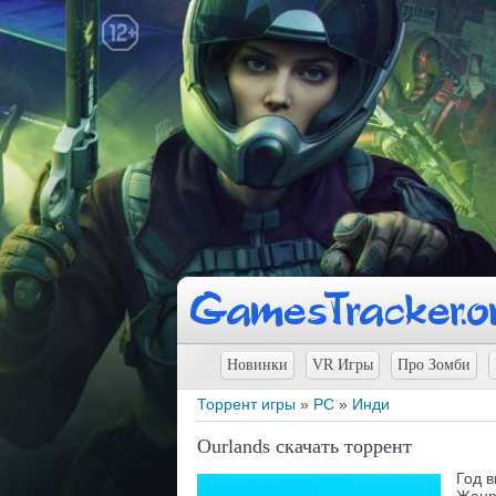
Новинки
VR Игры
Про Зомби
Торрент игры
»
PC
»
Инди
Ourlands скачать торрент
Год 