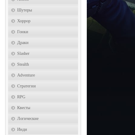
Шутеры
Хоррор
Гонки
Драки
Slasher
Stealth
Adventure
Стратегии
RPG
Квесты
Логические
Инди