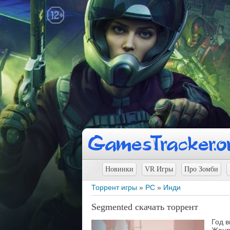
Новинки
VR Игры
Про Зомби
Торрент игры
»
PC
»
Инди
Segmented скачать торрент
Год 