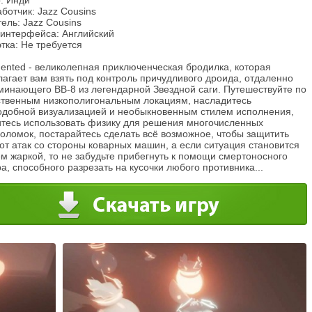
: Инди
ботчик: Jazz Cousins
ель: Jazz Cousins
 интерфейса: Английский
тка: Не требуется
ented - великолепная приключенческая бродилка, которая
агает вам взять под контроль причудливого дроида, отдаленно
минающего BB-8 из легендарной Звездной саги. Путешествуйте по
ственным низкополигональным локациям, насладитесь
одобной визуализацией и необыкновенным стилем исполнения,
итесь использовать физику для решения многочисленных
оломок, постарайтесь сделать всё возможное, чтобы защитить
от атак со стороны коварных машин, а если ситуация становится
м жаркой, то не забудьте прибегнуть к помощи смертоносного
а, способного разрезать на кусочки любого противника...