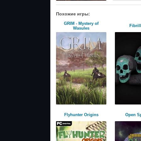
Похожие игры:
GRIM - Mystery of
Fibril
Wasules
Flyhunter Origins
Open S