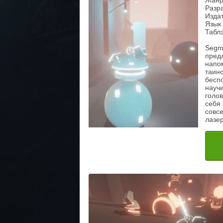
Жанр
Разра
Издат
Язык
Таблэ
Segm
предл
напо
таин
бесп
науч
голов
себя 
совсе
лазер