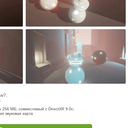
a/7;
;
 256 МБ, совместимый с DirectXR 9.0c;
мая звуковая карта