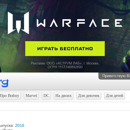
Приветствую В
Про Войну
Marvel
DC
На двоих
Для девочек
Для детей
выпуска:
2016