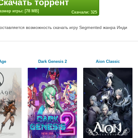
Скачать торрент
азмер игры: [78 MB]
Скачали: 325
оставляется возможность скачать игру Segmented жанра Инди
Age
Dark Genesis 2
Aion Classic