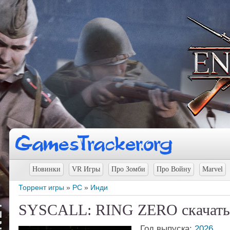
Новинки
VR Игры
Про Зомби
Про Войну
Marvel
Торрент игры
»
PC
»
Инди
SYSCALL: RING ZERO скачать
Год выпуска:
2026