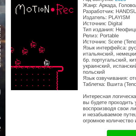
Жанр: Аркада, Голов
Разработчик: HANDS
Издатель: PLAYISM
Источник: Digital
Тип издания: Неофи
Релиз: Portable
Источник: Scene (Teno
Язык интерфейса: рус
итальянский, немецки
бр. португальский, кит
украинский, испанский
польский
Язык озвучивания: от
Таблетка: Вшита (Ten
Интересная логическа
вы будете проходить 
воспроизводя свои л
и незабываемое путеш
огромное количество 