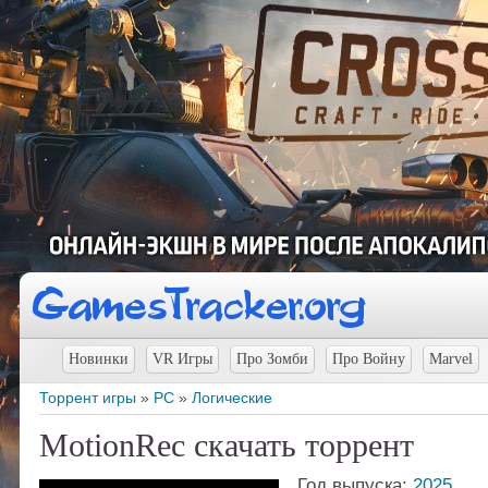
Новинки
VR Игры
Про Зомби
Про Войну
Marvel
Торрент игры
»
PC
»
Логические
MotionRec скачать торрент
Год выпуска:
2025