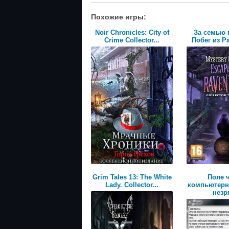
Похожие игры:
Noir Chronicles: City of
За семью 
Crime Collector...
Побег из Р
Grim Tales 13: The White
Поле 
Lady. Collector...
компьютерн
незря