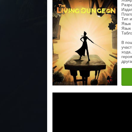
Жанр:
Разра
Издат
Плат
Тип 
Язык
Язык 
Табл
В пош
участ
хода,
героя
друга