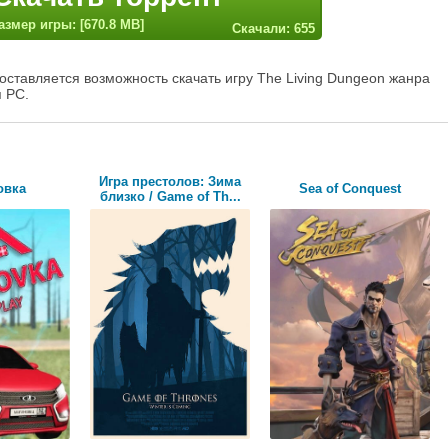
азмер игры: [670.8 MB]
Скачали: 655
оставляется возможность скачать игру The Living Dungeon жанра
я PC.
Игра престолов: Зима
овка
Sea of Conquest
близко / Game of Th...