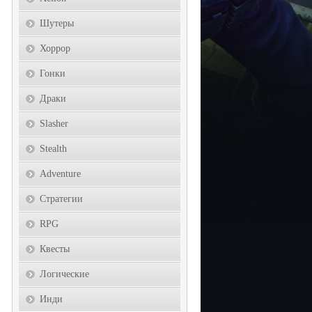
Шутеры
Хоррор
Гонки
Драки
Slasher
Stealth
Adventure
Стратегии
RPG
Квесты
Логические
Инди