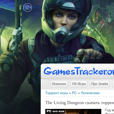
Новинки
VR Игры
Про Зомби
Торрент игры
»
PC
»
Логические
The Living Dungeon скачать торре
Год 