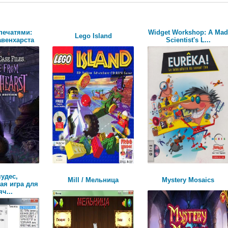
печатями:
Widget Workshop: A Ma
Lego Island
авенхарста
Scientist's L...
чудес,
Mill / Мельница
Mystery Mosaics
ая игра для
ч...