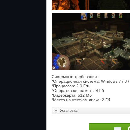
Системные требования:
*Операционная система: Windows 7 / 8 /
*Процессор: 2.0 Ггц
*Оперативная память: 4 Гб
*Видеокарта: 512 Мб
*Место на жестком диске: 2 Гб