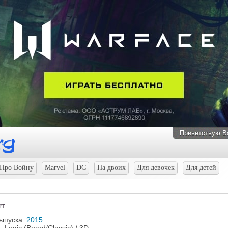
Приветствую В
Про Войну
Marvel
DC
На двоих
Для девочек
Для детей
нт
выпуска:
2015