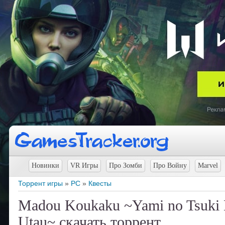
Новинки
VR Игры
Про Зомби
Про Войну
Marvel
Торрент игры
»
PC
»
Квесты
Madou Koukaku ~Yami no Tsuki
Utau~ скачать торрент