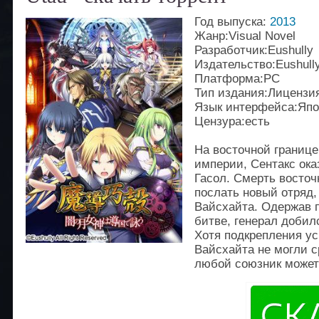
Год выпуска:
2013
Жанр:Visual Novel
Разработчик:Eushully
Издательство:Eushull
Платформа:PC
Тип издания:Лицензи
Язык интерфейса:Япо
Цензура:есть
На восточной границе
империи, Сентакс ок
Гасол. Смерть восто
послать новый отряд,
Вайсхайта. Одержав п
битве, генерал добил
Хотя подкрепления у
Вайсхайта не могли с
любой союзник может 