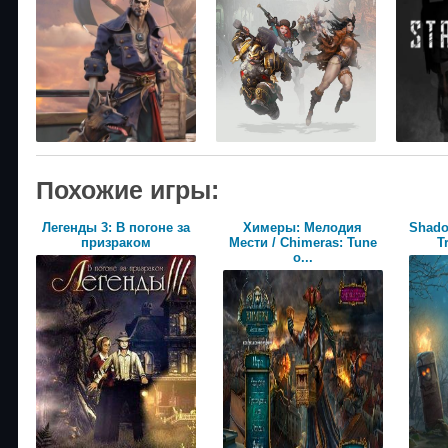
Похожие игры:
Легенды 3: В погоне за
Химеры: Мелодия
Shado
призраком
Мести / Chimeras: Tune
T
o...