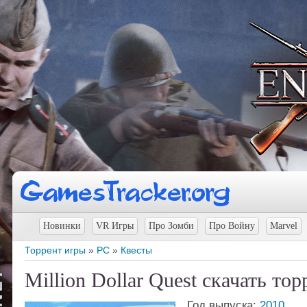
Новинки
VR Игры
Про Зомби
Про Войну
Marvel
Торрент игры
»
PC
»
Квесты
Million Dollar Quest скачать тор
Год выпуска:
2010