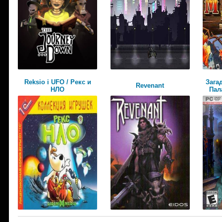
Reksio i UFO / Рекс и
Зага
Revenant
НЛО
Пал