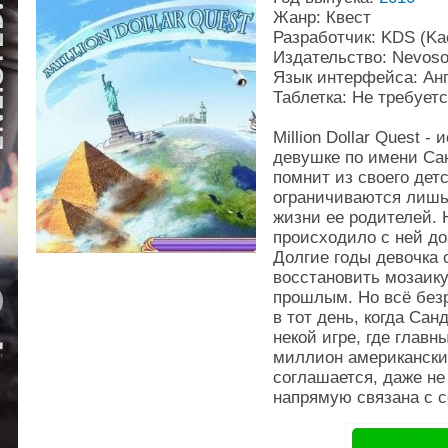
Жанр: Квест
Разработчик: KDS (Kao
Издательство: Nevoso
Язык интерфейса: Ан
Таблетка: Не требует
Million Dollar Quest 
девушке по имени Сан
помнит из своего дет
ограничиваются лишь
жизни ее родителей. 
происходило с ней до
Долгие годы девочка 
восстановить мозаику
прошлым. Но всё безр
в тот день, когда Са
некой игре, где глав
миллион американски
соглашается, даже не 
напрямую связана с с