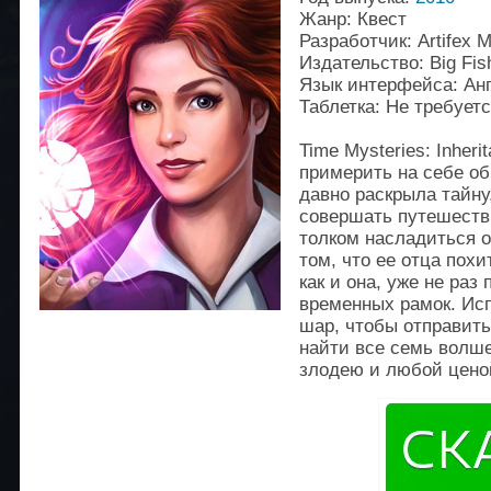
Жанр: Квест
Разработчик: Artifex 
Издательство: Big Fi
Язык интерфейса: Ан
Таблетка: Не требует
Time Mysteries: Inheri
примерить на себе об
давно раскрыла тайну
совершать путешестви
толком насладиться о
том, что ее отца пох
как и она, уже не ра
временных рамок. Ис
шар, чтобы отправить
найти все семь волше
злодею и любой ценой