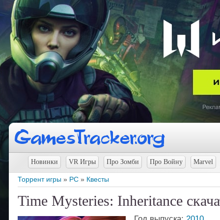
Новинки
VR Игры
Про Зомби
Про Войну
Marvel
Торрент игры
»
PC
»
Квесты
Time Mysteries: Inheritance скач
Год выпуска:
2010