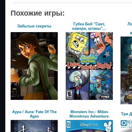
Похожие игры:
Губка Боб "Свет,
Ло
Забытые секреты
камера, штаны"...
Аура / Aura: Fate Of The
Monsters Inc.: Mikes
Три Д
Ages
Monstrous Adventure