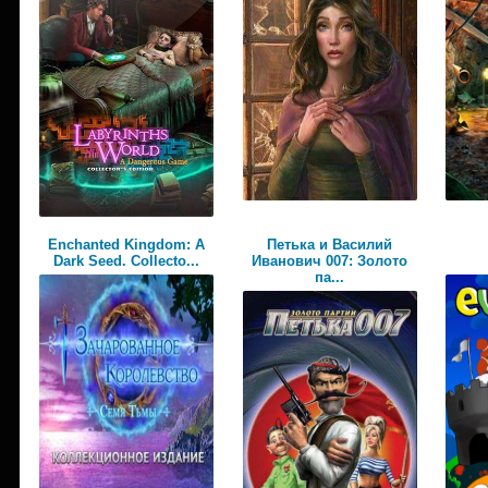
Enchanted Kingdom: A
Петька и Василий
Dark Seed. Collecto...
Иванович 007: Золото
па...