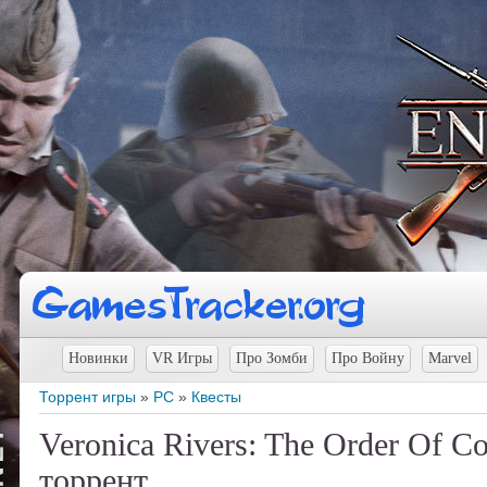
Новинки
VR Игры
Про Зомби
Про Войну
Marvel
Торрент игры
»
PC
»
Квесты
Veronica Rivers: The Order Of Co
торрент