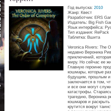
Год выпуска:
2010
Жанр: Квест
Разработчик: ERS Gam
Издатель: Big Fish G
Язык интерфейса: Ру
Тип издания: RePack
Таблетка: Вшита
Veronica Rivers: The 
недавно Вероника Ри
приключений, котора
миру. Но сейчас ее ж
Главную героиню про
кошмары, которые ра
будущим, прошлым и 
заключается в том, ч
и все они могут служ
катастрофы. Стараяс
трагедию, Вероника р
кошмаров и раскрыть 
крутится вокруг таин