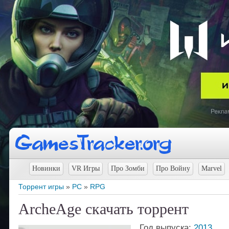
Новинки
VR Игры
Про Зомби
Про Войну
Marvel
Торрент игры
»
PC
»
RPG
ArcheAge скачать торрент
Год выпуска:
2013