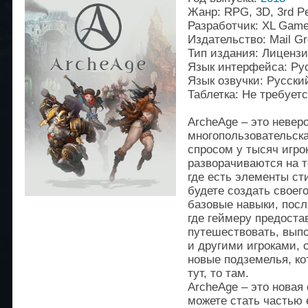
Жанр: RPG, 3D, 3rd Per
Разработчик: XL Gam
Издательство: Mail G
Тип издания: Лиценз
Язык интерфейса: Ру
Язык озвучки: Русски
Таблетка: Не требует
ArcheAge – это невер
многопользовательска
спросом у тысяч игро
разворачиваются на 
где есть элементы ст
будете создать своего
базовые навыки, посл
где геймеру предоста
путешествовать, выпо
и другими игроками, с
новые подземелья, ко
тут, то там.
ArcheAge – это нова
можете стать частью 