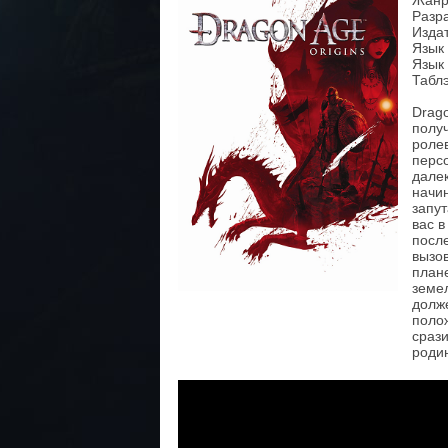
Жанр
Разра
Издат
Язык
Язык 
Таблэ
Drago
полу
ролев
персо
далек
начин
запут
вас в
после
вызо
плане
земе
долже
поло
срази
роди