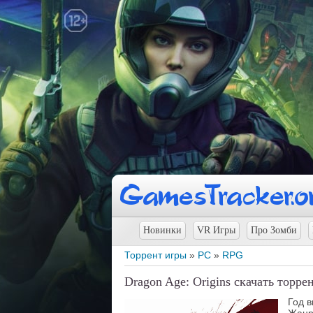
Новинки
VR Игры
Про Зомби
Торрент игры
»
PC
»
RPG
Dragon Age: Origins скачать торре
Год в