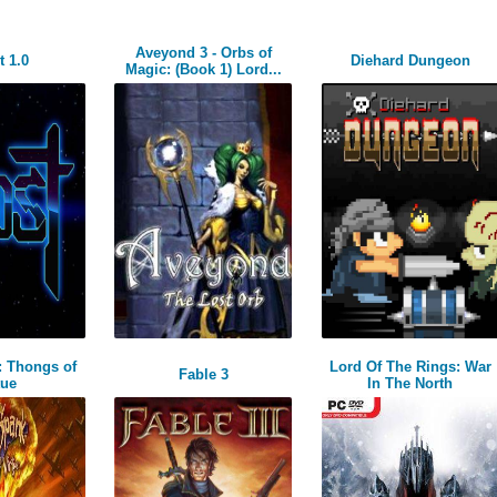
Aveyond 3 - Orbs of
 1.0
Diehard Dungeon
Magic: (Book 1) Lord...
: Thongs of
Lord Of The Rings: War
Fable 3
tue
In The North