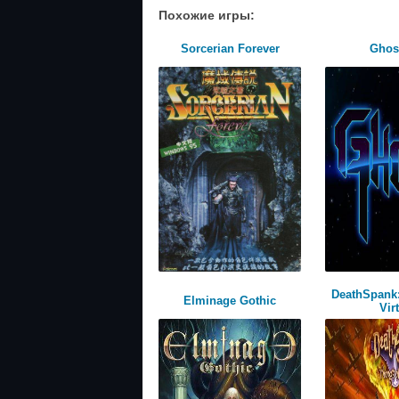
Похожие игры:
Sorcerian Forever
Ghost
DeathSpank
Elminage Gothic
Vir