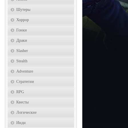
Шутеры
Хоррор
Гонки
Драки
Slasher
Stealth
Adventure
Стратегии
RPG
Квесты
Логические
Инди