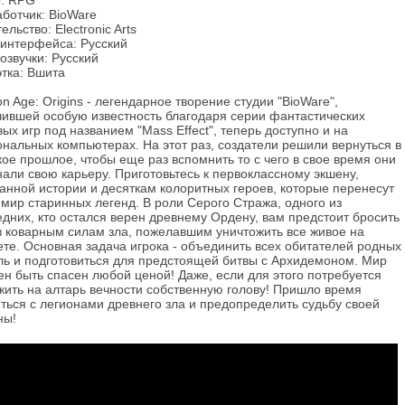
: RPG
ботчик: BioWare
ельство: Electronic Arts
 интерфейса: Русский
озвучки: Русский
тка: Вшита
n Age: Origins - легендарное творение студии "BioWare",
чившей особую известность благодаря серии фантастических
ых игр под названием "Mass Effect", теперь доступно и на
нальных компьютерах. На этот раз, создатели решили вернуться в
ое прошлое, чтобы еще раз вспомнить то с чего в свое время они
али свою карьеру. Приготовьтесь к первоклассному экшену,
анной истории и десяткам колоритных героев, которые перенесут
 мир старинных легенд. В роли Серого Стража, одного из
дних, кто остался верен древнему Ордену, вам предстоит бросить
в коварным силам зла, пожелавшим уничтожить все живое на
те. Основная задача игрока - объединить всех обитателей родных
ль и подготовиться для предстоящей битвы с Архидемоном. Мир
н быть спасен любой ценой! Даже, если для этого потребуется
жить на алтарь вечности собственную голову! Пришло время
ться с легионами древнего зла и предопределить судьбу своей
ны!