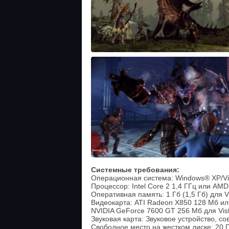
Системные требования:
Операционная система: Windows® XP/Vi
Процессор: Intel Core 2 1,4 ГГц или AMD 
Оперативная память: 1 Гб (1,5 Гб) для V
Видеокарта: ATI Radeon X850 128 Мб и
NVIDIA GeForce 7600 GT 256 Мб для Vis
Звуковая карта: Звуковое устройство, со
Свободное место на жестком диске: 20 