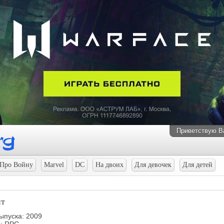
Приветствую В
Про Войну
Marvel
DC
На двоих
Для девочек
Для детей
нт
ыпуска: 2009