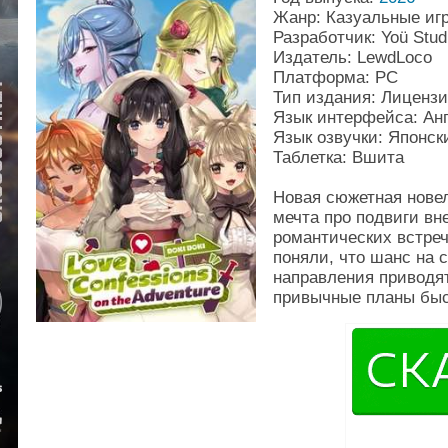
Жанр: Казуальные иг
Разработчик: Yoü Stud
Издатель: LewdLoco
Платформа: PC
Тип издания: Лиценз
Язык интерфейса: Ан
Язык озвучки: Японск
Таблетка: Вшита
Новая сюжетная нове
мечта про подвиги вн
романтических встреч.
поняли, что шанс на 
направления приводят
привычные планы быст