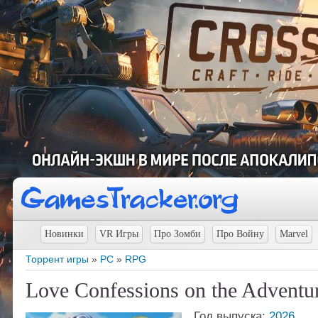
Новинки
VR Игры
Про Зомби
Про Войну
Marvel
Торрент игры
»
PC
»
RPG
Love Confessions on the Adventu
Год выпуска:
2026