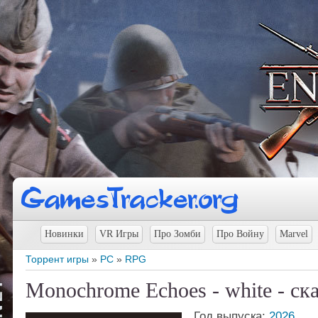
Новинки
VR Игры
Про Зомби
Про Войну
Marvel
Торрент игры
»
PC
»
RPG
Monochrome Echoes - white - ск
Год выпуска:
2026