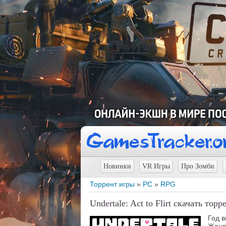
Новинки
VR Игры
Про Зомби
Торрент игры
»
PC
»
RPG
Undertale: Act to Flirt скачать торр
Год 