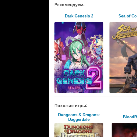
Рекомендуем:
Dark Genesis 2
Sea of C
Похожие игры:
Dungeons & Dragons:
BloodR
Daggerdale