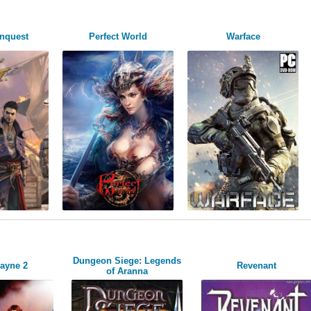
onquest
Perfect World
Warface
Dungeon Siege: Legends
ayne 2
Revenant
of Aranna