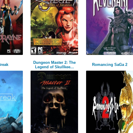
Dungeon Master 2: The
Break
Romancing SaGa 2
Legend of Skullkee...