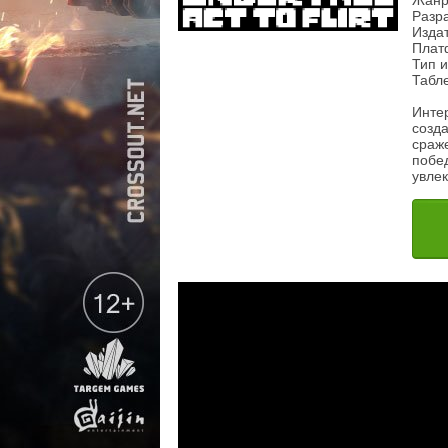
Жанр
Разра
Издат
Плат
Тип и
Табл
Инте
созда
сраж
побе
увлек