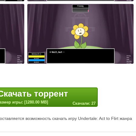
Скачать торрент
азмер игры: [1280.00 MB]
Скачали: 27
тавляется возможность скачать игру Undertale: Act to Flirt жанра