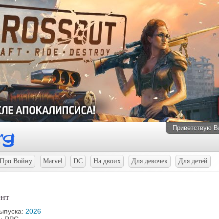
Приветствую В
Про Войну
Marvel
DC
На двоих
Для девочек
Для детей
ент
выпуска:
2026