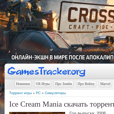
Новинки
VR Игры
Про Зомби
Про Войну
Marvel
Торрент игры
»
PC
»
Симуляторы
Ice Cream Mania скачать торрен
Год выпуска: 2008