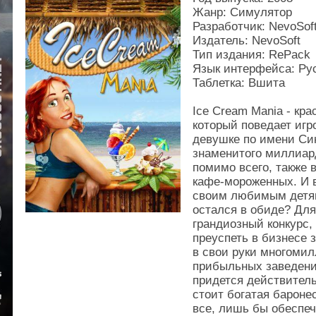
Жанр: Симулятор
Разработчик: NevoSof
Издатель: NevoSoft
Тип издания: RePack
Язык интерфейса: Ру
Таблетка: Вшита
Ice Cream Mania - кр
который поведает иг
девушке по имени Си
знаменитого миллиард
помимо всего, также 
кафе-мороженных. И в
своим любимым детям.
остался в обиде? Для
грандиозный конкурс,
преуспеть в бизнесе з
в свои руки многомил
прибыльных заведений
придется действитель
стоит богатая баронес
все, лишь бы обеспеч