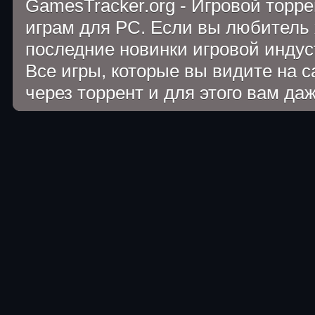
GamesTracker.org - Игровой торр
играм для PC. Если вы любитель 
последние новинки игровой индуст
Все игры, которые вы видите на 
через торрент и для этого вам да