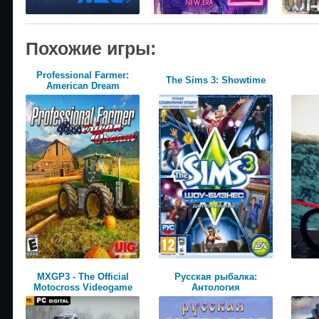
Похожие игры:
Professional Farmer:
The Sims 3: Showtime
American Dream
MXGP3 - The Official
Русская рыбалка:
Motocross Videogame
Антология