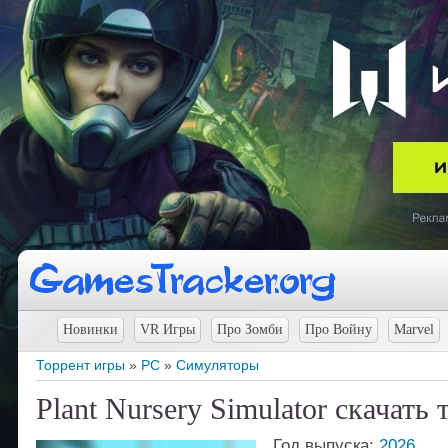
Новинки
VR Игры
Про Зомби
Про Войну
Marvel
Торрент игры
»
PC
»
Симуляторы
Plant Nursery Simulator скачать 
Год выпуска:
2026