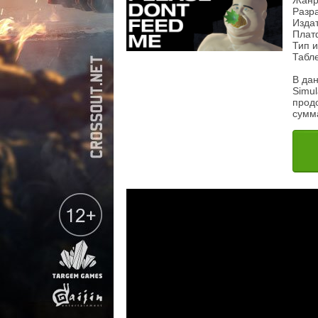
Жанр
Разр
Изда
Плат
Тип и
Табле
В дан
Simul
продо
сумма