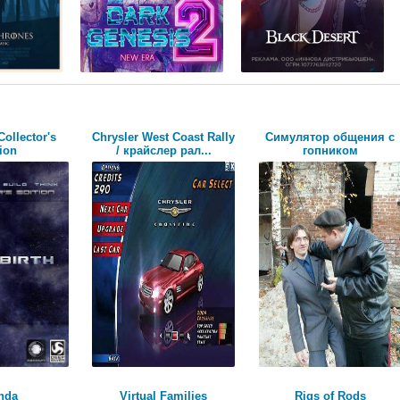
Collector's
Chrysler West Coast Rally
Симулятор общения с
ion
/ крайслер рал...
гопником
nda
Virtual Families
Rigs of Rods