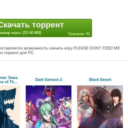
Скачать торрент
азмер игры: [53.40 MB]
Скачали: 51
доставляется возможность скачать игру PLEASE DONT FEED ME
з торрент для PC.
лов: Зима
Dark Genesis 2
Black Desert
e of Th...