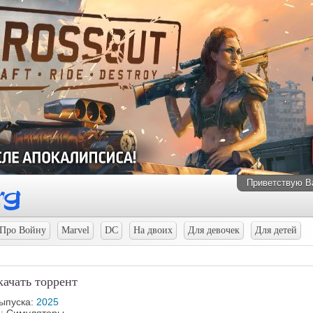
Приветствую В
Про Войну
Marvel
DC
На двоих
Для девочек
Для детей
чать торрент
выпуска:
2025