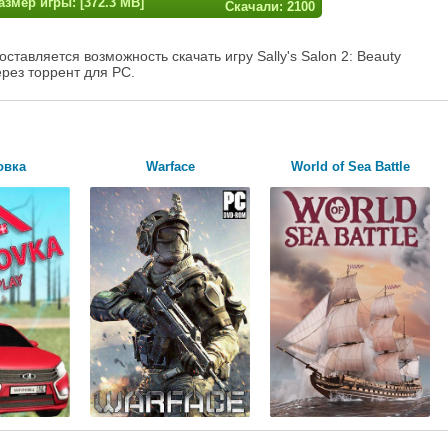
азмер игры: [372.3 MB]
Скачали: 2100
тавляется возможность скачать игру Sally's Salon 2: Beauty
рез торрент для PC.
овка
Warface
World of Sea Battle