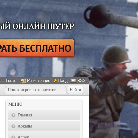
ас
, Гость!
Регистрация
Вход
RSS
МЕНЮ
Главная
Аркады
Action