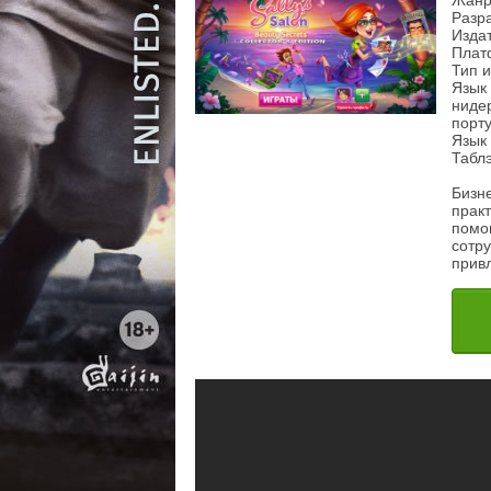
Жанр
Разр
Издат
Плат
Тип 
Язык 
нидер
порту
Язык 
Таблэ
Бизне
практ
помог
сотр
прив