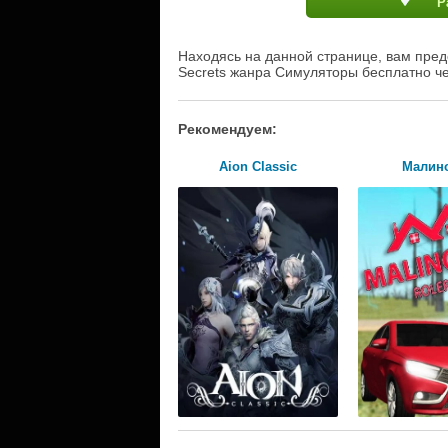
Р
Находясь на данной странице, вам предос
Secrets жанра Симуляторы бесплатно че
Рекомендуем:
Aion Classic
Малин