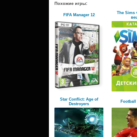
Похожие игры:
The Sims 
FIFA Manager 12
ве
Star Conflict: Age of
Footbal
Destroyers