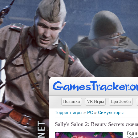
Новинки
VR Игры
Про Зомби
Торрент игры
»
PC
»
Симуляторы
Sally's Salon 2: Beauty Secrets ска
Год 