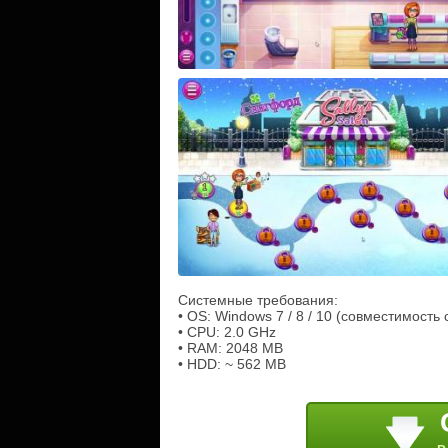
Системные требования:
• OS: Windows 7 / 8 / 10 (совместимость 
• CPU: 2.0 GHz
• RAM: 2048 MB
• HDD: ~ 562 MB