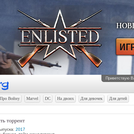
Приветствую В
Про Войну
Marvel
DC
На двоих
Для девочек
Для детей
чать торрент
выпуска:
2017