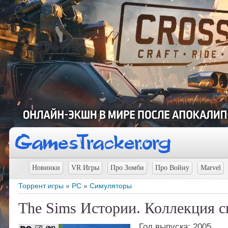
Новинки
VR Игры
Про Зомби
Про Войну
Marvel
Торрент игры
»
PC
»
Симуляторы
The Sims Истории. Коллекция с
Год выпуска: 2005