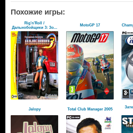
Похожие игры:
Rig'n'Roll /
MotoGP 17
Champ
Дальнобойщики 3: Зо...
Зате
Jalopy
Total Club Manager 2005