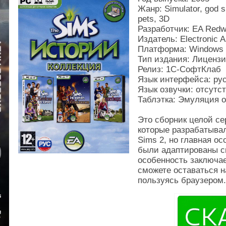
Жанр: Simulator, god si
pets, 3D
Разработчик: EA Redw
Издатель: Electronic 
Платформа: Windows
Тип издания: Лиценз
Релиз: 1С-СофтКлаб
Язык интерфейса: ру
Язык озвучки: отсутс
Таблэтка: Эмуляция о
Это сборник целой се
которые разрабатыва
Sims 2, но главная ос
были адаптированы с
особенность заключае
сможете оставаться н
пользуясь браузером.