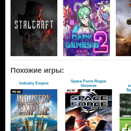
Похожие игры:
Space Force Rogue
Industry Empire
Universe
к
Б