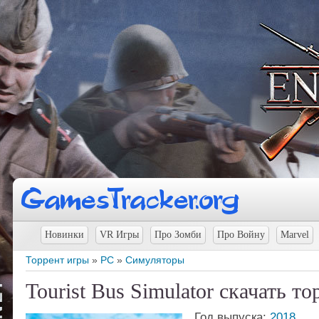
Новинки
VR Игры
Про Зомби
Про Войну
Marvel
Торрент игры
»
PC
»
Симуляторы
Tourist Bus Simulator скачать то
Год выпуска:
2018