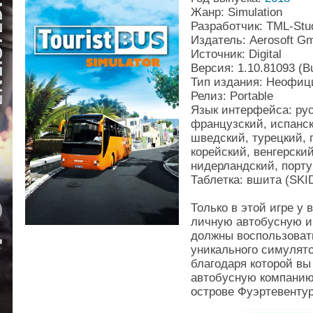
Жанр: Simulation
Разработчик: TML-Stu
Издатель: Aerosoft G
Источник: Digital
Версия: 1.10.81093 (B
Тип издания: Неофи
Релиз: Portable
Язык интерфейса: рус
французский, испанск
шведский, турецкий, 
корейский, венгерски
нидерландский, порт
Таблeтка: вшита (SK
Только в этой игре у
личную автобусную и
должны воспользоват
уникального симулято
благодаря которой вы
автобусную компанию
острове Фуэртевентур