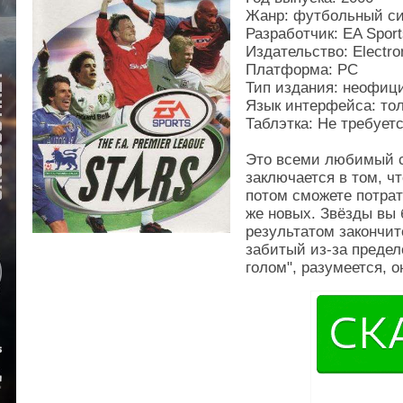
Жанр: футбольный с
Разработчик: EA Sport
Издательство: Electron
Платформа: PC
Тип издания: неофиц
Язык интерфейса: тол
Таблэтка: Не требует
Это всеми любимый с
заключается в том, ч
потом сможете потрат
же новых. Звёзды вы 
результатом закончитс
забитый из-за преде
голом", разумеется, 