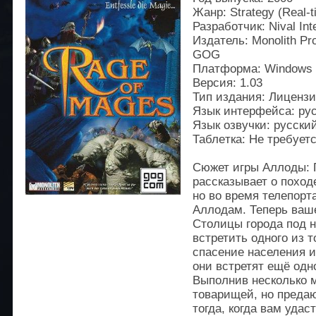
Жанр: Strategy (Real-t
Разработчик: Nival Int
Издатель: Monolith Pro
GOG
Платформа: Windows
Версия: 1.03
Тип издания: Лиценз
Язык интерфейса: рус
Язык озвучки: русский
Таблeтка: Не требует
Сюжет игры Аллоды: П
рассказывает о поход
но во время телепорт
Аллодам. Теперь ваш
Столицы города под н
встретить одного из 
спасение населения и
они встретят ещё одн
Выполнив несколько 
товарищей, но предаю
тогда, когда вам удас