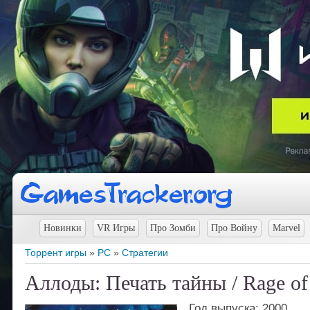
Новинки
VR Игры
Про Зомби
Про Войну
Marvel
Торрент игры
»
PC
»
Стратегии
Аллоды: Печать тайны / Rage of
Год выпуска: 2000