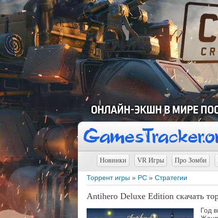
Новинки
VR Игры
Про Зомби
Торрент игры
»
PC
»
Стратегии
Antihero Deluxe Edition скачать то
Год 