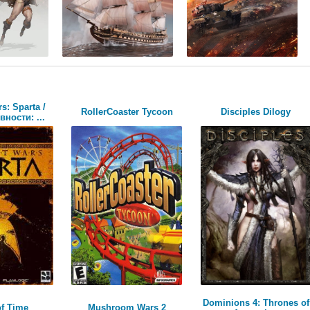
s: Sparta /
RollerCoaster Tycoon
Disciples Dilogy
ности: ...
Dominions 4: Thrones of
of Time
Mushroom Wars 2