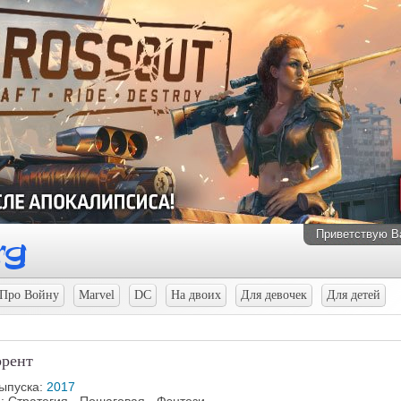
Приветствую В
Про Войну
Marvel
DC
На двоих
Для девочек
Для детей
ррент
выпуска:
2017