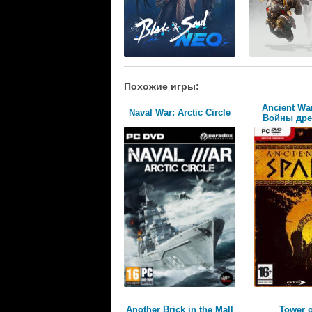
Похожие игры:
Ancient War
Naval War: Arctic Circle
Войны древ
Another Brick in the Mall
Tower 