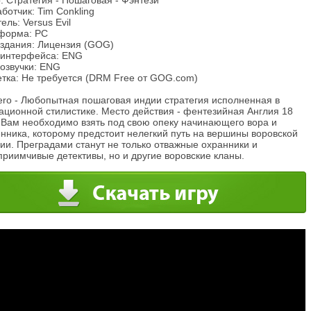
 Стратегия - Пошаговая - Фэнтези
ботчик: Tim Conkling
ель: Versus Evil
форма: PC
издания: Лицензия (GOG)
 интерфейса: ENG
 озвучки: ENG
eтка: Не требуется (DRM Free от GOG.com)
ero - Любопытная пошаговая индии стратегия исполненная в
ационной стилистике. Место действия - фентезийная Англия 18
. Вам необходимо взять под свою опеку начинающего вора и
нника, которому предстоит нелегкий путь на вершины воровской
ии. Преградами станут не только отважные охранники и
риимчивые детективы, но и другие воровские кланы.