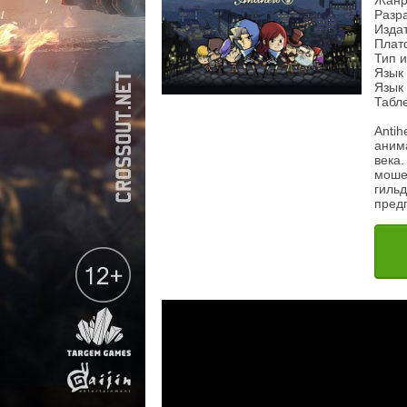
Жанр:
Разра
Издат
Плат
Тип 
Язык
Язык
Табл
Antih
аним
века
моше
гильд
предп