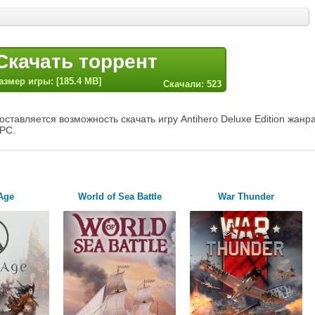
Скачать торрент
азмер игры: [185.4 MB]
Скачали: 523
ставляется возможность скачать игру Antihero Deluxe Edition жанр
 PC.
Age
World of Sea Battle
War Thunder