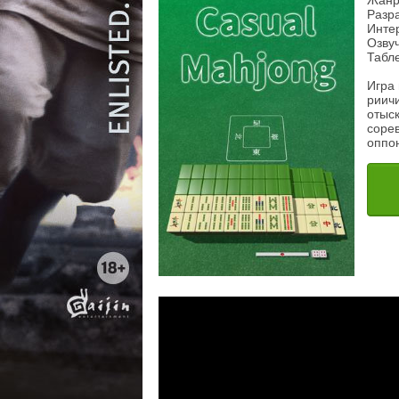
Жанр
Разр
Инте
Озву
Табл
Игра
риичи
отыс
соре
оппо