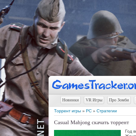
Новинки
VR Игры
Про Зомби
Торрент игры
»
PC
»
Стратегии
Casual Mahjong скачать торрент
Год 