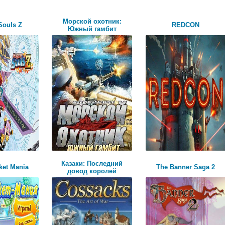
Морской охотник:
Souls Z
REDCON
Южный гамбит
Казаки: Последний
ket Mania
The Banner Saga 2
довод королей