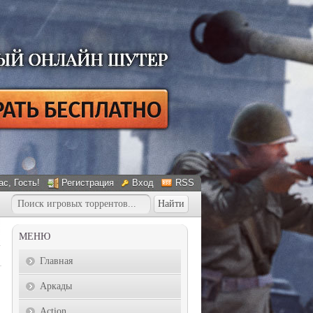
ас
, Гость!
Регистрация
Вход
RSS
МЕНЮ
Главная
Аркады
Action