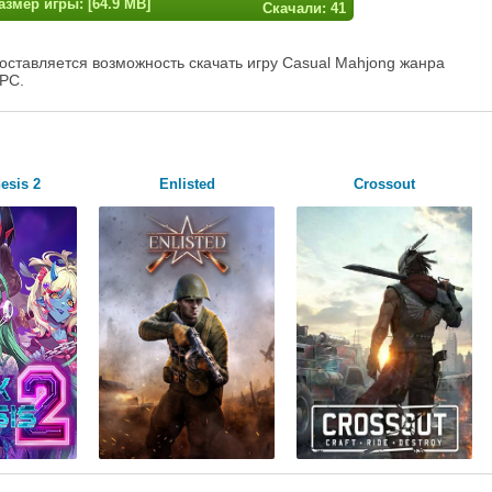
азмер игры: [64.9 MB]
Скачали: 41
оставляется возможность скачать игру Casual Mahjong жанра
 PC.
esis 2
Enlisted
Crossout