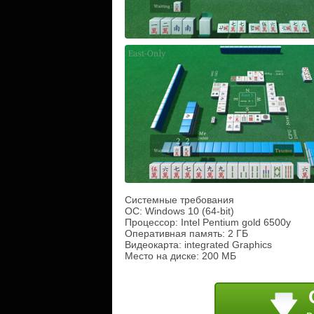
Системные требования
ОС: Windows 10 (64-bit)
Процессор: Intel Pentium gold 6500y
Оперативная память: 2 ГБ
Видеокарта: integrated Graphics
Место на диске: 200 МБ