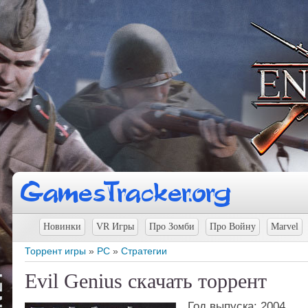
Новинки
VR Игры
Про Зомби
Про Войну
Marvel
Торрент игры
»
PC
»
Стратегии
Evil Genius скачать торрент
Год выпуска: 2004