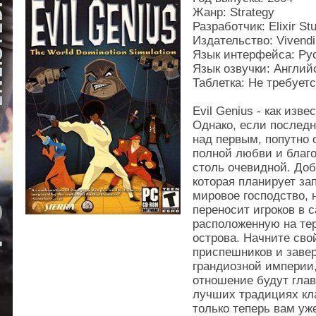
Жанр: Strategy
Разработчик: Elixir St
Издательство: Vivend
Язык интерфейса: Рус
Язык озвучки: Англий
Таблетка: Не требует
Evil Genius - как изв
Однако, если последн
над первым, попутно
полной любви и благо
столь очевидной. Доб
которая планирует за
мировое господство, 
переносит игроков в 
расположенную на те
острова. Начните сво
приспешников и заве
грандиозной империи,
отношение будут глав
лучших традициях кл
только теперь вам уж