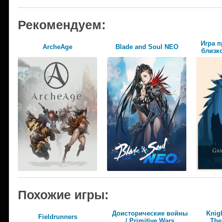
Рекомендуем:
Игра п
ArcheAge
Blade and Soul NEO
близко
Похожие игры:
Доисторические войны
Knig
Fieldrunners
/ Primitive Wars
The