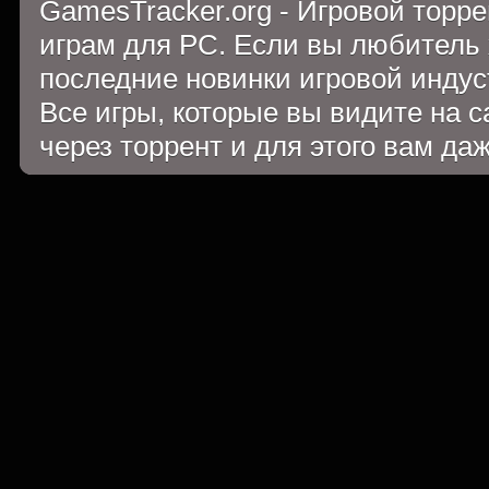
GamesTracker.org - Игровой торр
играм для PC. Если вы любитель 
последние новинки игровой индуст
Все игры, которые вы видите на 
через торрент и для этого вам да