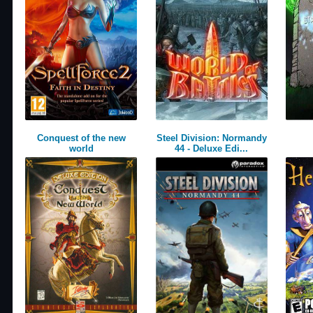
Conquest of the new
Steel Division: Normandy
world
44 - Deluxe Edi...