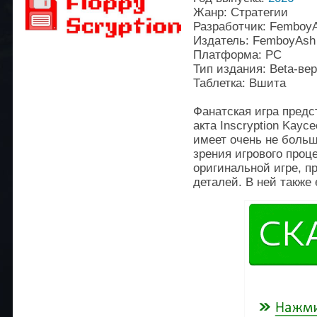
Жанр: Стратегии
Разработчик: Femboy
Издатель: FemboyAsh
Платформа: PC
Тип издания: Beta-ве
Таблетка: Вшита
Фанатская игра предс
акта Inscryption Kayc
имеет очень не больш
зрения игрового проц
оригинальной игре, п
деталей. В ней также 