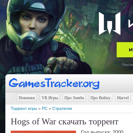
Новинки
VR Игры
Про Зомби
Про Войну
Marvel
Торрент игры
»
PC
»
Стратегии
Hogs of War скачать торрент
Год выпуска: 2000