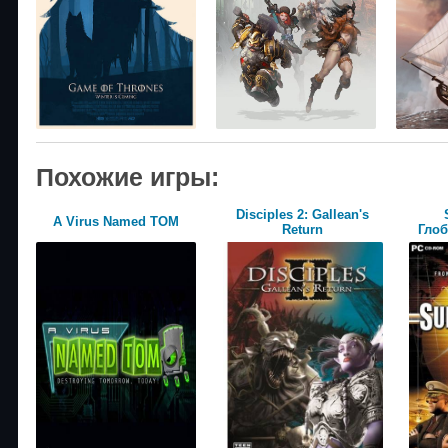
Похожие игры:
Disciples 2: Gallean's
A Virus Named TOM
Return
Глоб