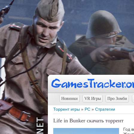
Новинки
VR Игры
Про Зомби
Торрент игры
»
PC
»
Стратегии
Life in Bunker скачать торрент
Год 