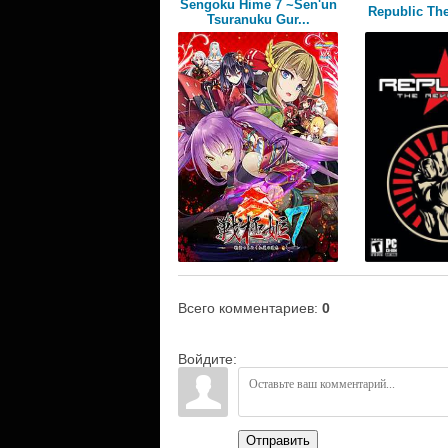
Sengoku Hime 7 ~Sen'un
Republic The
Tsuranuku Gur...
Всего комментариев
:
0
Войдите:
Отправить