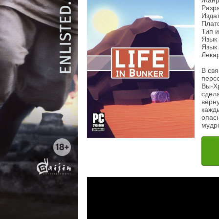
Жанр:
Разра
Издат
Плат
Тип 
Язык 
Язык 
Лека
В св
персо
Вы-Хр
сдела
верну
кажд
опас
мудро