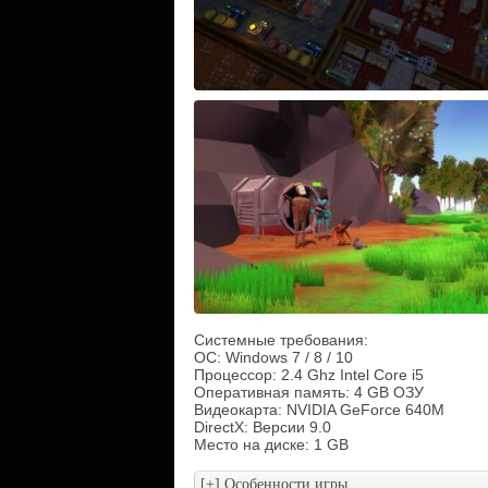
Системные требования:
ОС: Windows 7 / 8 / 10
Процессор: 2.4 Ghz Intel Core i5
Оперативная память: 4 GB ОЗУ
Видеокарта: NVIDIA GeForce 640M
DirectX: Версии 9.0
Место на диске: 1 GB