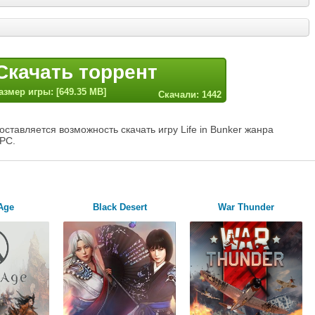
Скачать торрент
азмер игры: [649.35 MB]
Скачали: 1442
ставляется возможность скачать игру Life in Bunker жанра
 PC.
Age
Black Desert
War Thunder