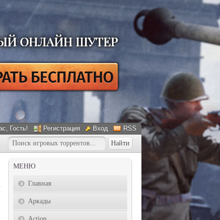
ас
, Гость!
Регистрация
Вход
RSS
МЕНЮ
Главная
Аркады
Action