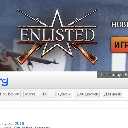
Приветствую В
Про Войну
Marvel
DC
На двоих
Для девочек
Для детей
выпуска:
2016