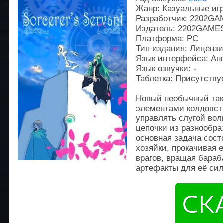
Жанр: Казуальные игр
Разработчик: 2202GA
Издатель: 2202GAME
Платформа: PC
Тип издания: Лиценз
Язык интерфейса: Ан
Язык озвучки: -
Таблетка: Присутству
Новый необычный так
элементами колдовств
управлять слугой вол
цепочки из разнообра
основная задача сост
хозяйки, прокачивая 
врагов, вращая бараб
артефакты для её си