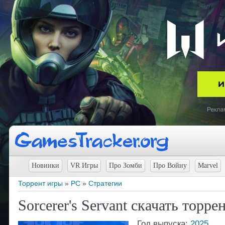
Новинки
VR Игры
Про Зомби
Про Войну
Marvel
Торрент игры
»
PC
»
Стратегии
Sorcerer's Servant скачать торре
Год выпуска:
2025