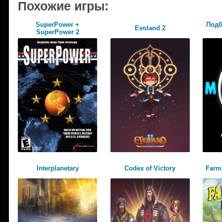
Похожие игры:
SuperPower +
Подб
Evoland 2
SuperPower 2
Interplanetary
Codex of Victory
Farm