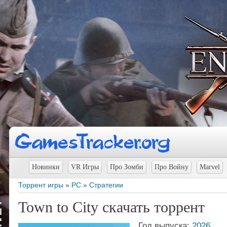
Новинки
VR Игры
Про Зомби
Про Войну
Marvel
Торрент игры
»
PC
»
Стратегии
Town to City скачать торрент
Год выпуска:
2026