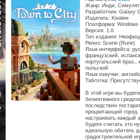
Жанр: Инди, Симулят
Разработчик: Galaxy 
Издатель: Kwalee
Платформа: Windows
Версия: 1.0
Тип издания: Неофи
Релиз: Scene (Rune)
Язык интерфейса: рус
французский, испанск
португальский браз., к
польский
Язык озвучки: англий
Таблэтка: Присутствуе
В этой игре вы будет
безмятежного средизе
последствии постарат
процветающий город.
настраивать каждый э
будете считать это н
идеальную обитель д
градостроительной игре