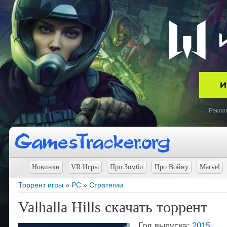
Новинки
VR Игры
Про Зомби
Про Войну
Marvel
Торрент игры
»
PC
»
Стратегии
Valhalla Hills скачать торрент
Год выпуска:
2015