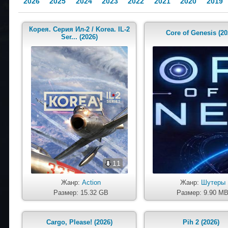
2026
2025
2024
2023
2022
2021
2020
2019
Корея. Серия Ил-2 / Korea. IL-2
Core of Genesis (20
Ser... (2026)
11
Жанр:
Action
Жанр:
Шутеры
Размер: 15.32 GB
Размер: 9.90 M
Cargo, Please! (2026)
Pih 2 (2026)