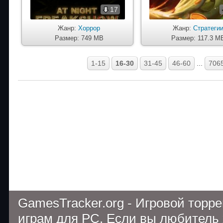
17
Жанр:
Хоррор
Жанр:
Стратеги
Размер: 749 MB
Размер: 117.3 M
1-15
16-30
31-45
46-60
...
706
GamesTracker.org - Игровой торр
играм для PC. Если вы любитель 