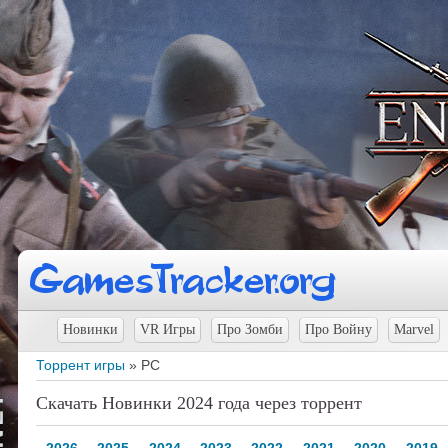
Новинки
VR Игры
Про Зомби
Про Войну
Marvel
Торрент игры
» PC
Скачать Новинки 2024 года через торрент