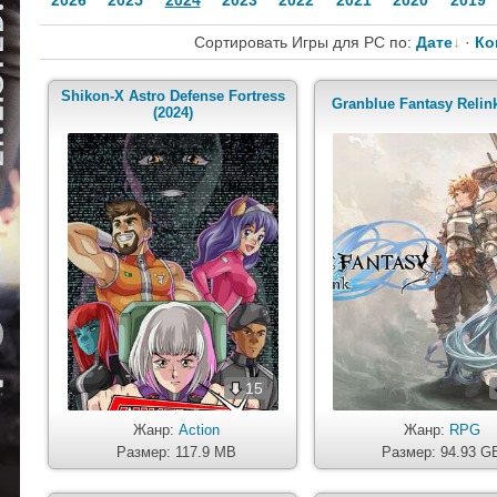
2026
2025
2024
2023
2022
2021
2020
2019
Сортировать Игры для PC по:
Дате
·
Ко
Shikon-X Astro Defense Fortress
Granblue Fantasy Relink
(2024)
15
Жанр:
Action
Жанр:
RPG
Размер: 117.9 MB
Размер: 94.93 G