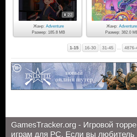
22
Жанр:
Adventure
Жанр:
Adventur
Размер: 185.8 MB
Размер: 382.0 M
1-15
16-30
31-45
...
4876-
GamesTracker.org - Игровой торр
играм для PC. Если вы любитель 