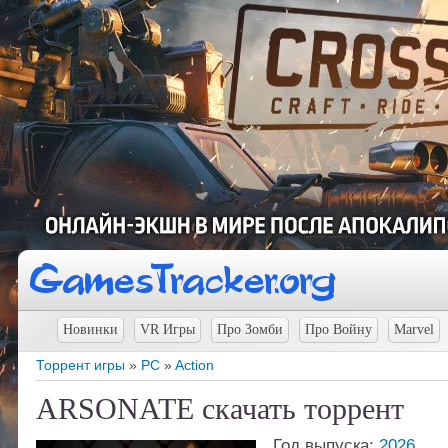
Новинки
VR Игры
Про Зомби
Про Войну
Marvel
Торрент игры
»
PC
»
Action
ARSONATE скачать торрент
Год выпуска:
2026