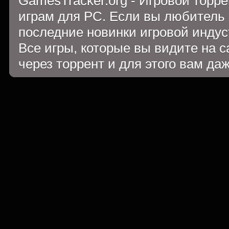
GamesTracker.org - Игровой торр
играм для PC. Если вы любитель 
последние новинки игровой индуст
Все игры, которые вы видите на 
через торрент и для этого вам да