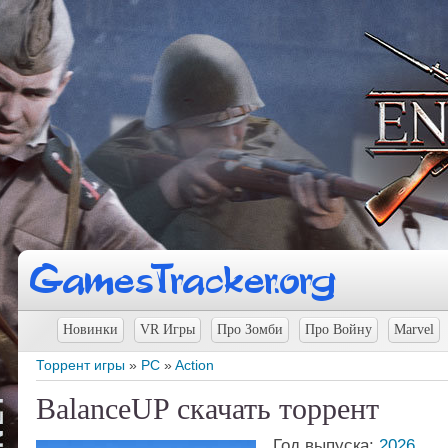
Новинки
VR Игры
Про Зомби
Про Войну
Marvel
Торрент игры
»
PC
»
Action
BalanceUP скачать торрент
Год выпуска:
2026