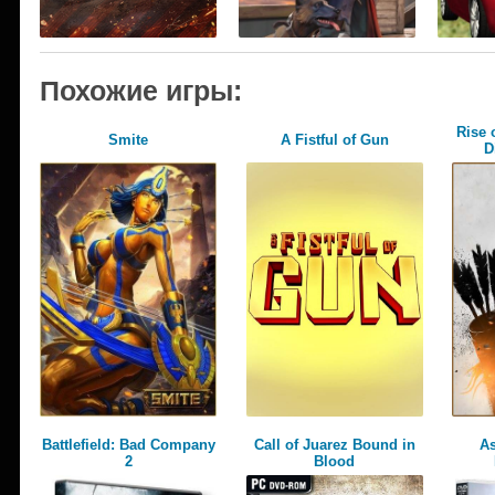
Похожие игры:
Rise 
Smite
A Fistful of Gun
D
Battlefield: Bad Company
Call of Juarez Bound in
As
2
Blood