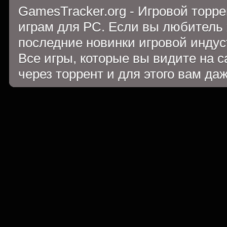
GamesTracker.org - Игровой торр
играм для PC. Если вы любитель 
последние новинки игровой индуст
Все игры, которые вы видите на 
через торрент и для этого вам да