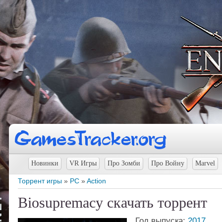
Новинки
VR Игры
Про Зомби
Про Войну
Marvel
Торрент игры
»
PC
»
Action
Biosupremacy скачать торрент
Год выпуска:
2017