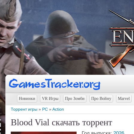
Новинки
VR Игры
Про Зомби
Про Войну
Marvel
Торрент игры
»
PC
»
Action
Blood Vial скачать торрент
Год выпуска:
2026