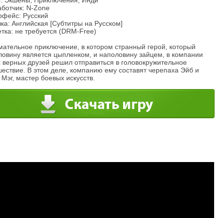
: Экшены, Приключения, Инди
аботчик: N-Zone
рфейс: Русский
ка: Английская [Субтитры на Русском]
тка: не требуется (DRM-Free)
мательное приключение, в котором странный герой, который
ловину является цыпленком, и наполовину зайцем, в компании
х верных друзей решил отправиться в головокружительное
ествие. В этом деле, компанию ему составят черепаха Эйб и
 Мэг, мастер боевых искусств.