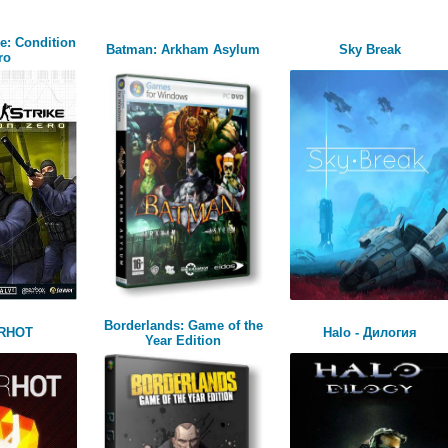
e: Condition
Batman: Arkham Asylum
Sky Break
ro
Borderlands: Game of the
RHOT
Halo - Дилогия
Year Edition