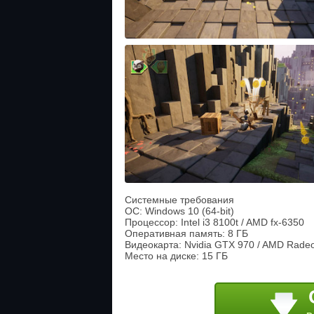
Системные требования
ОС: Windows 10 (64-bit)
Процессор: Intel i3 8100t / AMD fx-6350
Оперативная память: 8 ГБ
Видеокарта: Nvidia GTX 970 / AMD Radeo
Место на диске: 15 ГБ