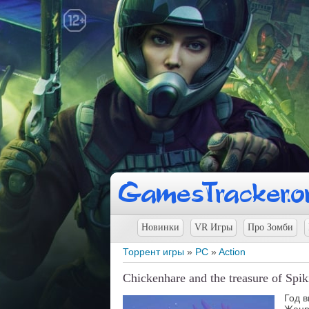
Новинки
VR Игры
Про Зомби
Торрент игры
»
PC
»
Action
Chickenhare and the treasure of Spi
Год 