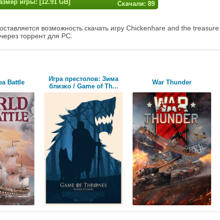
азмер игры: [12.91 GB]
Скачали: 89
ставляется возможность скачать игру Chickenhare and the treasure
 через торрент для PC.
Игра престолов: Зима
a Battle
War Thunder
близко / Game of Th...