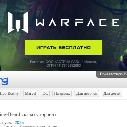
Приветствую В
Про Войну
Marvel
DC
На двоих
Для девочек
Для детей
king-Beard скачать торрент
выпуска:
2025