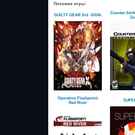
Похожие игры:
Counter-Strik
GUILTY GEAR Xrd -SIGN-
Ze
Operation Flashpoint:
SUPE
Red River