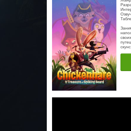
Жанр
Разр
Инте
Озвуч
Табле
Зани
напо
свои
путеш
скунс