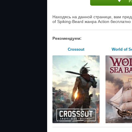
Р
Находясь на данной странице, вам предо
of Spiking-Beard жанра Action бесплатно
Рекомендуем:
Crossout
World of Se