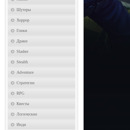
Шутеры
Хоррор
Гонки
Драки
Slasher
Stealth
Adventure
Стратегии
RPG
Квесты
Логические
Инди