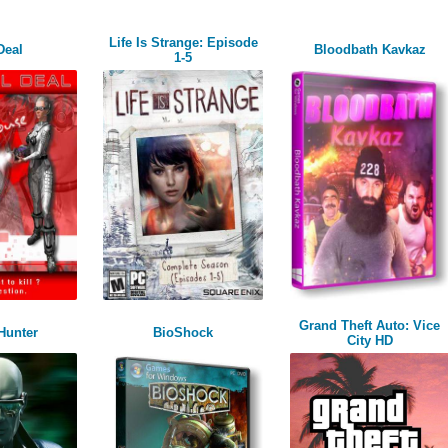
Life Is Strange: Episode
Deal
Bloodbath Kavkaz
1-5
Grand Theft Auto: Vice
Hunter
BioShock
City HD