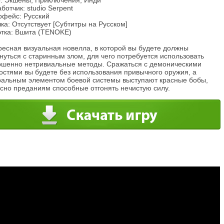
: Экшены, Приключения, Инди
ботчик: studio Serpent
рфейс: Русский
ка: Отсутствует [Субтитры на Русском]
этка: Вшита (TENOKE)
ресная визуальная новелла, в которой вы будете должны
нуться с старинным злом, для чего потребуется использовать
ршенно нетривиальные методы. Сражаться с демоническими
остями вы будете без использования привычного оружия, а
ральным элементом боевой системы выступают красные бобы,
асно преданиям способные отгонять нечистую силу.