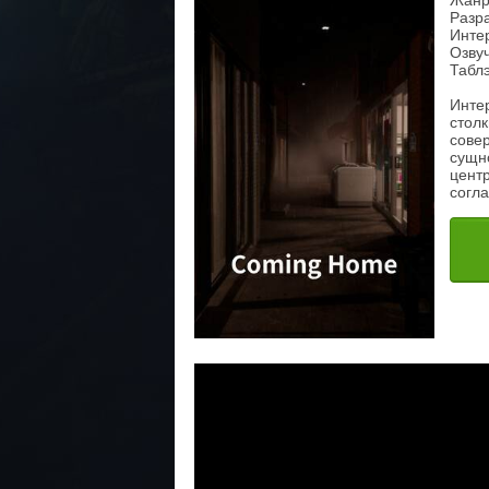
Жанр
Разра
Инте
Озвуч
Табл
Инте
столк
сове
сущн
цент
согл