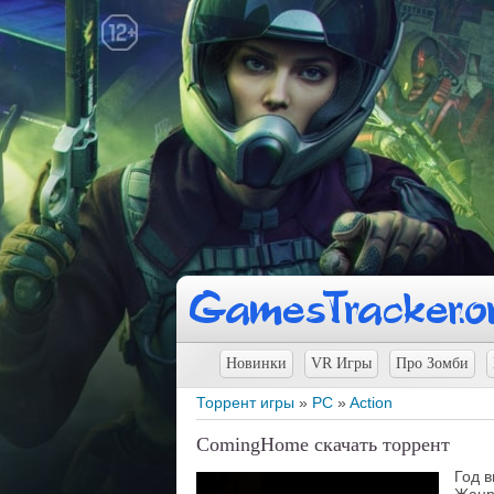
Новинки
VR Игры
Про Зомби
Торрент игры
»
PC
»
Action
ComingHome скачать торрент
Год 