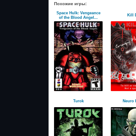
Похожие игры:
Space Hulk: Vengeance
Kill 
of the Blood Angel...
Turok
Neuro 