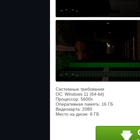
Системные требования
ОС: Windows 11 (64-bit)
Процессор: 5600x
Оперативная память: 16 ГБ
Видеокарта: 2080
Место на диске: 8 ГБ