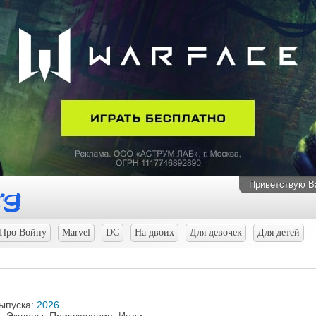
Приветствую В
Про Войну
Marvel
DC
На двоих
Для девочек
Для детей
выпуска:
2026