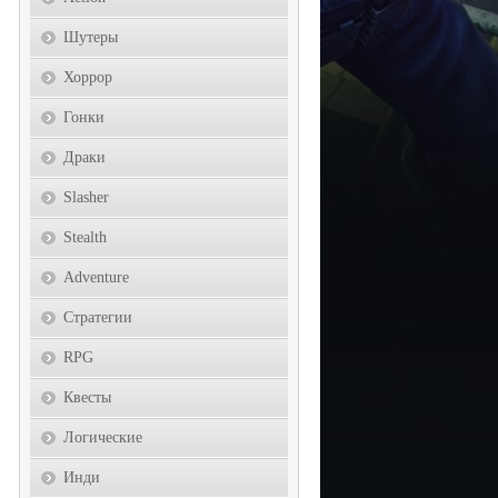
Шутеры
Хоррор
Гонки
Драки
Slasher
Stealth
Adventure
Стратегии
RPG
Квесты
Логические
Инди