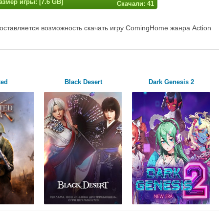
азмер игры: [7.6 GB]
Скачали: 41
оставляется возможность скачать игру ComingHome жанра Action
ted
Black Desert
Dark Genesis 2