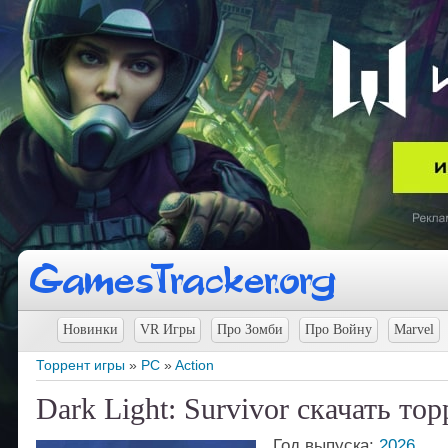
Новинки
VR Игры
Про Зомби
Про Войну
Marvel
Торрент игры
»
PC
»
Action
Dark Light: Survivor скачать тор
Год выпуска:
2026