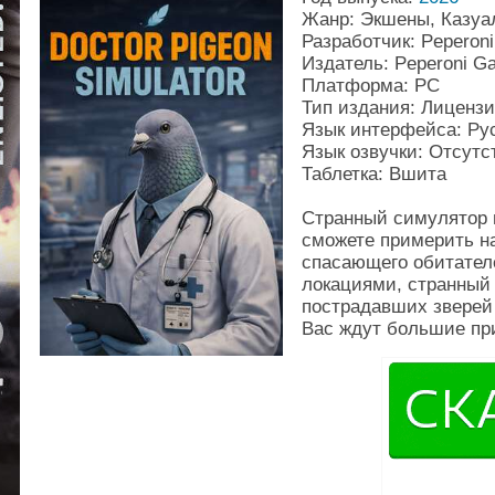
Жанр: Экшены, Казуа
Разработчик: Peperon
Издатель: Peperoni G
Платформа: PC
Тип издания: Лиценз
Язык интерфейса: Ру
Язык озвучки: Отсутс
Таблетка: Вшита
Странный симулятор п
сможете примерить на
спасающего обитателе
локациями, странный 
пострадавших зверей
Вас ждут большие пр