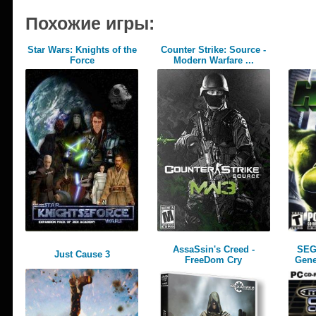
Похожие игры:
Star Wars: Knights of the
Counter Strike: Source -
Force
Modern Warfare ...
AssaSsin's Creed -
SEG
Just Cause 3
FreeDom Cry
Gene