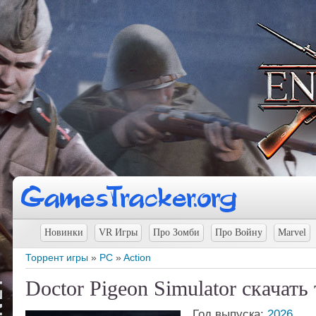
Новинки
VR Игры
Про Зомби
Про Войну
Marvel
Торрент игры
»
PC
»
Action
Doctor Pigeon Simulator скачать
Год выпуска:
2026