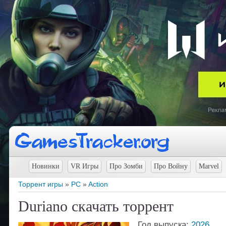
Новинки
VR Игры
Про Зомби
Про Войну
Marvel
Торрент игры
»
PC
»
Action
Duriano скачать торрент
Год выпуска:
2026