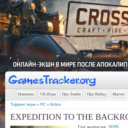
Новинки
VR Игры
Про Зомби
Про Войну
Marvel
Торрент игры
»
PC
»
Action
EXPEDITION TO THE BACKROO
Год выпуска:
2025