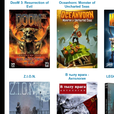
DooM 3: Resurrection of
Oceanhorn: Monster of
Evil
Uncharted Seas
В тылу врага -
Z.I.O.N.
LEGO
Антология