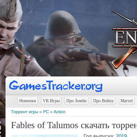
Новинки
VR Игры
Про Зомби
Про Войну
Marvel
Торрент игры
»
PC
»
Action
Fables of Talumos скачать торре
Год выпуска:
2019