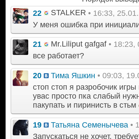
STALKER
22
• 16:33, 25.01
У меня ошибка при инициали
Mr.Liliput gafgaf
21
• 18:23,
все работает?
20
Тима Яшкин
• 09:03, 19
стоп стоп я разробочик игры
увас просто пка слабый нужн
пакупать и пиринисть в стьм
19
Татьяна Семенычева
• 
Запускаться не хочет, требу