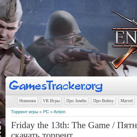
Новинки
VR Игры
Про Зомби
Про Войну
Marvel
Торрент игры
»
PC
»
Action
Friday the 13th: The Game / Пят
скачать торрент