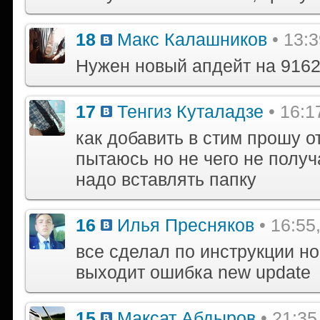
18
Макс Калашников
• 13:
Нужен новый апдейт на 916
17
Тенгиз Куталадзе
• 16:1
как добавить в стим прошу о
пытаюсь но не чего не получ
надо вставлять папку
16
Илья Пресняков
• 16:55
все сделал по инструкции но
выходит ошибка new update
15
Максат Абдыров
• 21:35