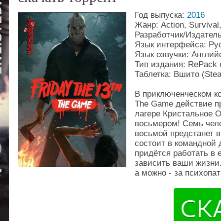
Год выпуска:
2016
Жанр: Action, Survival
Разработчик/Издательс
Язык интерфейса: Рус
Язык озвучки: Англий
Тип издания: RePack 
Таблетка: Вшито (Ste
В приключенческом ко
The Game действие п
лагере Кристальное О
восьмером! Семь чел
восьмой предстанет 
состоит в командной
придётся работать в е
зависить ваши жизни.
а можно - за психопат